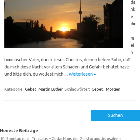
da
nk
e
dir
,
m
ei
n
himmlischer Vater, durch Jesus Christus, deinen lieben Sohn, daß
du mich diese Nacht vor allem Schaden und Gefahr behütet hast:
und bitte dich, du wollest mich…
Weiterlesen »
Kategorie:
Gebet
Martin Luther
Schlagwörter:
Gebet
,
Morgen
Suchen
Suchen
Neueste Beiträge
10. Sonntag nach Trinitatis – Gedächtnis der Zerstörung Jerusalems