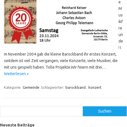
e
M
us
ikf
re
un
de
! I
m November 2004 gab die kleine Barockband ihr erstes Konzert,
seitdem ist viel Zeit vergangen, viele Konzerte, viele Musiker, die
mit uns gespielt haben. Tolle Projekte.Wir feiern mit drei…
Weiterlesen »
Kategorie:
Gemeinde
Schlagwörter:
barockband
,
konzert
Suchen
Suchen
Neueste Beiträge