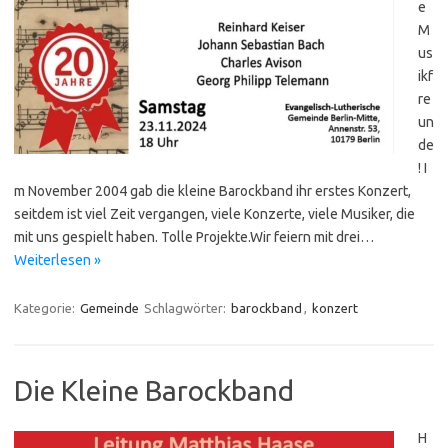
e
M
us
ikf
re
un
de
! I
m November 2004 gab die kleine Barockband ihr erstes Konzert,
seitdem ist viel Zeit vergangen, viele Konzerte, viele Musiker, die
mit uns gespielt haben. Tolle Projekte.Wir feiern mit drei…
Weiterlesen »
Kategorie:
Gemeinde
Schlagwörter:
barockband
,
konzert
Die Kleine Barockband
H