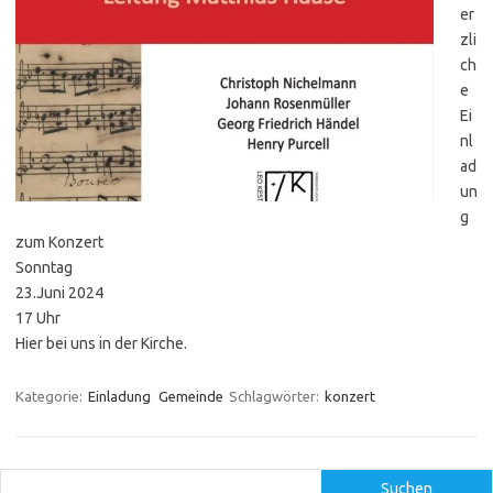
er
zli
ch
e
Ei
nl
ad
un
g
zum Konzert
Sonntag
23.Juni 2024
17 Uhr
Hier bei uns in der Kirche.
Kategorie:
Einladung
Gemeinde
Schlagwörter:
konzert
Suchen
Suchen