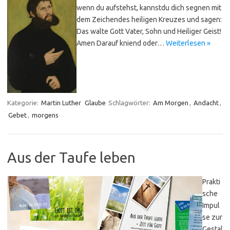
wenn du aufstehst, kannstdu dich segnen mit
dem Zeichendes heiligen Kreuzes und sagen:
Das walte Gott Vater, Sohn und Heiliger Geist!
Amen Darauf kniend oder…
Weiterlesen »
Kategorie:
Martin Luther
Glaube
Schlagwörter:
Am Morgen
,
Andacht
,
Gebet
,
morgens
Aus der Taufe leben
Prakti
sche
Impul
se zur
Gestal