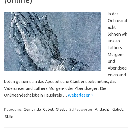
In der
Onlineand
acht
lehnen wir
uns an
Luthers
Morgen–
und
Abendseg
en an und
beten gemeinsam das Apostolische Glaubensbekenntnis, das
Vaterunser und Luthers Morgen- oder Abendsegen. Die
Onlineandacht ist ein Hauskreis,…
Weiterlesen »
Kategorie:
Gemeinde
Gebet
Glaube
Schlagwörter:
Andacht
,
Gebet
,
Stille