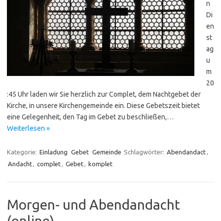
n
Di
en
st
ag
u
m
20
:45 Uhr laden wir Sie herzlich zur Complet, dem Nachtgebet der
Kirche, in unsere Kirchengemeinde ein. Diese Gebetszeit bietet
eine Gelegenheit, den Tag im Gebet zu beschließen,…
Weiterlesen »
Kategorie:
Einladung
Gebet
Gemeinde
Schlagwörter:
Abendandact
,
Andacht
,
complet
,
Gebet
,
komplet
Morgen- und Abendandacht
(online)