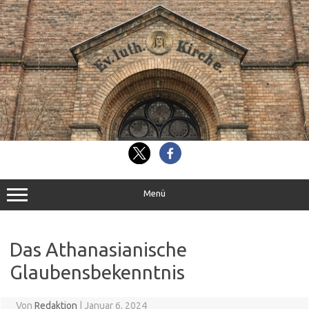
Zum
Inhalt
springen
Menü
Das Athanasianische
Glaubensbekenntnis
Von
Redaktion
|
Januar 6, 2024