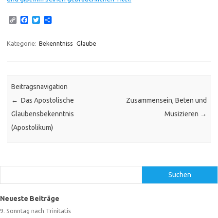
C
F
T
T
o
a
w
e
p
c
i
i
y
e
t
l
Kategorie:
Bekenntniss
Glaube
L
b
t
e
i
o
e
n
n
o
r
k
k
Beitragsnavigation
←
Das Apostolische
Zusammensein, Beten und
Glaubensbekenntnis
Musizieren
→
(Apostolikum)
Suchen
Suchen
Neueste Beiträge
9. Sonntag nach Trinitatis