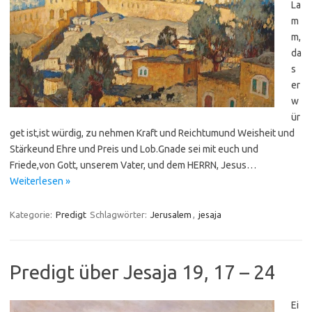
La
m
m,
da
s
er
w
ür
get ist,ist würdig, zu nehmen Kraft und Reichtumund Weisheit und
Stärkeund Ehre und Preis und Lob.Gnade sei mit euch und
Friede,von Gott, unserem Vater, und dem HERRN, Jesus…
Weiterlesen »
Kategorie:
Predigt
Schlagwörter:
Jerusalem
,
jesaja
Predigt über Jesaja 19, 17 – 24
Ei