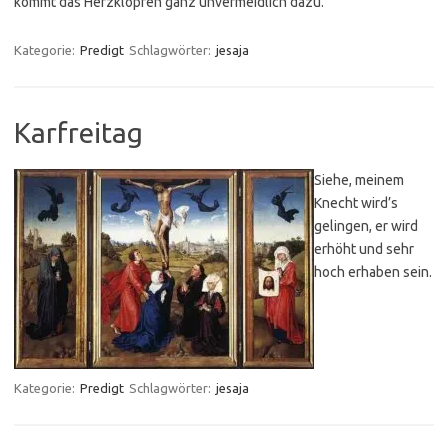
kommt das Herzklopfen ganz unvermeidlich dazu.
Kategorie:
Predigt
Schlagwörter:
jesaja
Karfreitag
Siehe, meinem
Knecht wird’s
gelingen, er wird
erhöht und sehr
hoch erhaben sein.
Kategorie:
Predigt
Schlagwörter:
jesaja