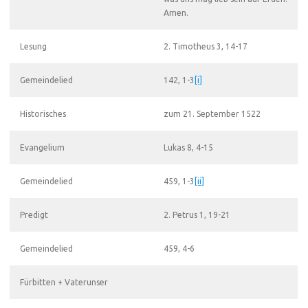
Amen.
Lesung
2. Timotheus 3, 14-17
Gemeindelied
142, 1-3
[i]
Historisches
zum 21. September 1522
Evangelium
Lukas 8, 4-15
Gemeindelied
459, 1-3
[ii]
Predigt
2. Petrus 1, 19-21
Gemeindelied
459, 4-6
Fürbitten + Vaterunser