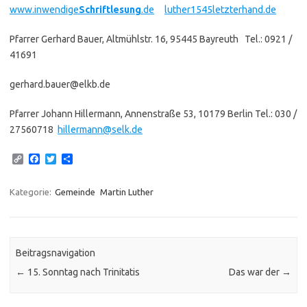
www.inwendige
Schriftlesung
.de
luther1545letzterhand.de
Pfarrer Gerhard Bauer, Altmühlstr. 16, 95445 Bayreuth Tel.: 0921 /
41691
gerhard.bauer@elkb.de
Pfarrer Johann Hillermann, Annenstraße 53, 10179 Berlin Tel.: 030 /
27560718
hillermann@selk.de
C
F
T
T
o
a
w
e
p
c
i
i
y
e
t
l
Kategorie:
Gemeinde
Martin Luther
L
b
t
e
i
o
e
n
n
o
r
k
k
Beitragsnavigation
←
15. Sonntag nach Trinitatis
Das war der
→