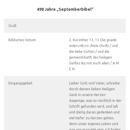
498 Jahre „Septemberbibel“
Gruß
Biblisches Votum
2. Korinther 13, 13 Die gnade
vnſers HErrn Jheſu Chriſti / vnd
die liebe Gottes / vnd die
gemeinſchafft des heiligen
Geiſtes ſey mit euch allen / A M
E N.
Eingangsgebet
Lieber Gott und Vater, schreibe
durch deinen lieben Heiligen
Geist in unsere Herzen
dasjenige, was so reichlich in der
Schrift gefunden wird, und laß
und stetig daran gedenken und
viel tiefer zu Herzen gehen,
denn unser eigenes Leben und
was uns mag lieb sein auf Erden.