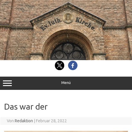
Zum
Inhalt
springen
Menü
Das war der
Von
Redaktion
|
Februar 28, 2022