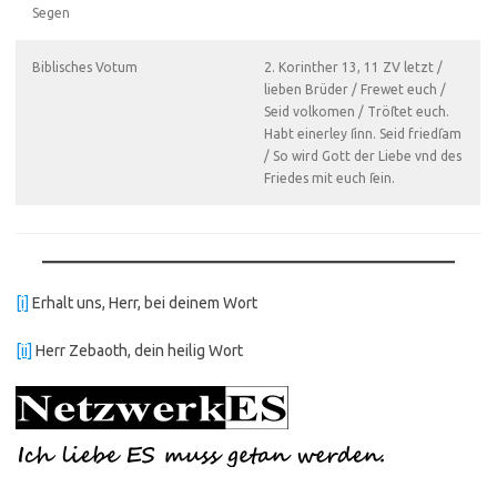
Segen
Biblisches Votum
2. Korinther 13, 11 ZV letzt /
lieben Brüder / Frewet euch /
Seid volkomen / Tröſtet euch.
Habt einerley ſinn. Seid friedſam
/ So wird Gott der Liebe vnd des
Friedes mit euch ſein.
[i]
Erhalt uns, Herr, bei deinem Wort
[ii]
Herr Zebaoth, dein heilig Wort