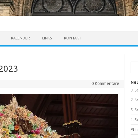
KALENDER
LINKS
KONTAKT
Suc
.2023
Neu
0 Kommentare
9. S
7. S
5. S
1. S
Pfi