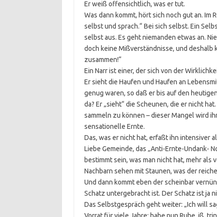
Er weiß offensichtlich, was er tut.
Was dann kommt, hört sich noch gut an. Im Rü
selbst und sprach.“ Bei sich selbst. Ein Sel
selbst aus. Es geht niemanden etwas an. Niem
doch keine Mißverständnisse, und deshalb kei
zusammen!“
Ein Narr ist einer, der sich von der Wirklichkei
Er sieht die Haufen und Haufen an Lebensmit
genug waren, so daß er bis auf den heutigen
da? Er „sieht“ die Scheunen, die er nicht hat
sammeln zu können – dieser Mangel wird ihm a
sensationelle Ernte.
Das, was er nicht hat, erfaßt ihn intensiver 
Liebe Gemeinde, das „Anti-Ernte-Undank- No
bestimmt sein, was man nicht hat, mehr als v
Nachbarn sehen mit Staunen, was der reiche B
Und dann kommt eben der scheinbar vernünf
Schatz untergebracht ist. Der Schatz ist ja n
Das Selbstgespräch geht weiter: „Ich will s
Vorrat für viele Jahre; habe nun Ruhe, iß, 