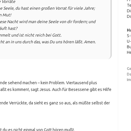
 Vorräte
Te
e Seele, du hast einen großen Vorrat für viele Jahre;
Di
n Mut!
Do
iese Nacht wird man deine Seele von dir fordern; und
uft hast?
H
melt und ist nicht reich bei Gott.
S
U-
cht an in uns durch das, was Du uns hören läßt. Amen.
Bu
He
G
Da
I
inde sehend machen – kein Problem. Viertausend plus
aßt es kommen!, sagt Jesus. Auch für Besessene gibt es Hilfe
ende Verrückte, da sieht es ganz so aus, als müßte selbst der
t du es nicht einmal von Gott hören mußt.