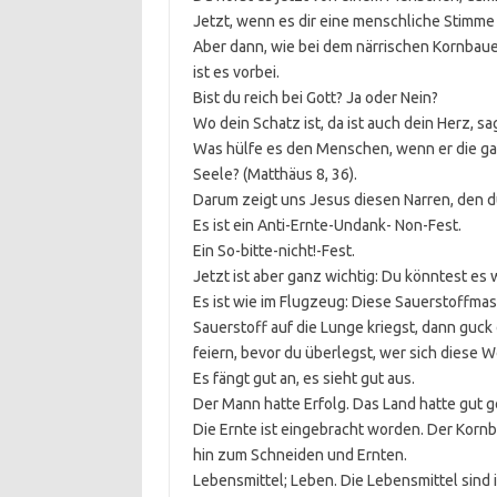
Jetzt, wenn es dir eine menschliche Stimme 
Aber dann, wie bei dem närrischen Kornbauer
ist es vorbei.
Bist du reich bei Gott? Ja oder Nein?
Wo dein Schatz ist, da ist auch dein Herz, sa
Was hülfe es den Menschen, wenn er die g
Seele? (Matthäus 8, 36).
Darum zeigt uns Jesus diesen Narren, den du 
Es ist ein Anti-Ernte-Undank- Non-Fest.
Ein So-bitte-nicht!-Fest.
Jetzt ist aber ganz wichtig: Du könntest es w
Es ist wie im Flugzeug: Diese Sauerstoffmas
Sauerstoff auf die Lunge kriegst, dann guck 
feiern, bevor du überlegst, wer sich diese W
Es fängt gut an, es sieht gut aus.
Der Mann hatte Erfolg. Das Land hatte gut ge
Die Ernte ist eingebracht worden. Der Kornb
hin zum Schneiden und Ernten.
Lebensmittel; Leben. Die Lebensmittel sind i