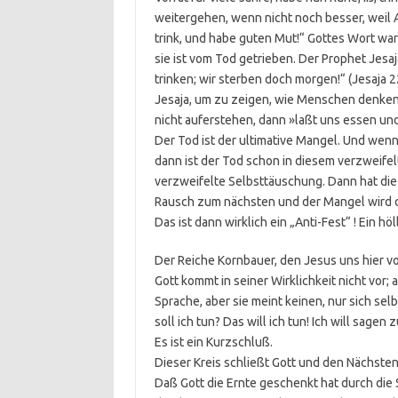
weitergehen, wenn nicht noch besser, weil A
trink, und habe guten Mut!“ Gottes Wort warn
sie ist vom Tod getrieben. Der Prophet Jesaj
trinken; wir sterben doch morgen!“ (Jesaja 
Jesaja, um zu zeigen, wie Menschen denken
nicht auferstehen, dann »laßt uns essen und 
Der Tod ist der ultimative Mangel. Und wenn 
dann ist der Tod schon in diesem verzweifel
verzweifelte Selbsttäuschung. Dann hat die
Rausch zum nächsten und der Mangel wird d
Das ist dann wirklich ein „Anti-Fest“ ! Ein höl
Der Reiche Kornbauer, den Jesus uns hier vor
Gott kommt in seiner Wirklichkeit nicht vor;
Sprache, aber sie meint keinen, nur sich selb
soll ich tun? Das will ich tun! Ich will sagen
Es ist ein Kurzschluß.
Dieser Kreis schließt Gott und den Nächsten
Daß Gott die Ernte geschenkt hat durch die 