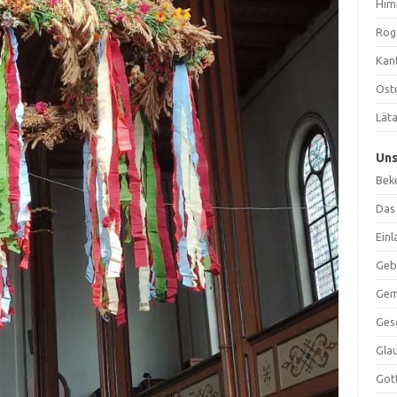
Him
Rog
Kan
Ost
Lät
Un
Bek
Das
Ein
Geb
Gem
Ges
Gla
Got