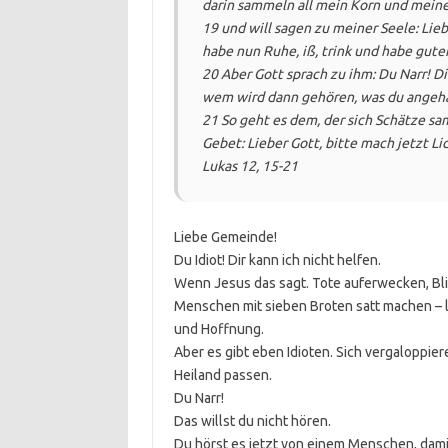
darin sammeln all mein Korn und meine
19 und will sagen zu meiner Seele: Lieb
habe nun Ruhe, iß, trink und habe gute
20 Aber Gott sprach zu ihm: Du Narr! D
wem wird dann gehören, was du angehä
21 So geht es dem, der sich Schätze sam
Gebet: Lieber Gott, bitte mach jetzt Li
Lukas 12, 15-21
Liebe Gemeinde!
Du Idiot! Dir kann ich nicht helfen.
Wenn Jesus das sagt. Tote auferwecken, Bl
Menschen mit sieben Broten satt machen – l
und Hoffnung.
Aber es gibt eben Idioten. Sich vergaloppier
Heiland passen.
Du Narr!
Das willst du nicht hören.
Du hörst es jetzt von einem Menschen, dami