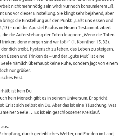
rbeit nicht mehr nötig sein wird! Nur noch konsumieren! „Iß,
t uns vor dieser Einstellung. Sie klingt sehr bejahend, aber
a bringt die Einstellung auf den Punkt: „Laßt uns essen und
22,13) – und der Apostel Paulus im Neuen Testament zitiert
, die die Auferstehung der Toten leugnen: „Wenn die Toten
trinken; denn morgen sind wir tot!«“ (1. Korinther 15, 32).
der dich treibt, hysterisch zu leben, das Leben zu steigern,
ten Essen und Trinken da – und der „gute Mut“ ist eine
 Seele nämlich überhaupt keine Ruhe, sondern jagt von einem
och nur größer.
lisches Fest.
hält, ist kein Du.
 auch kein Mensch gibt es in seinem Universum. Er spricht
st. Er ist sich selbst ein Du. Aber das ist eine Täuschung. Was
 zu meiner Seele … Es ist ein geschlossener Kreislauf.
 aus.
Schöpfung, durch gedeihliches Wetter, und Frieden im Land,