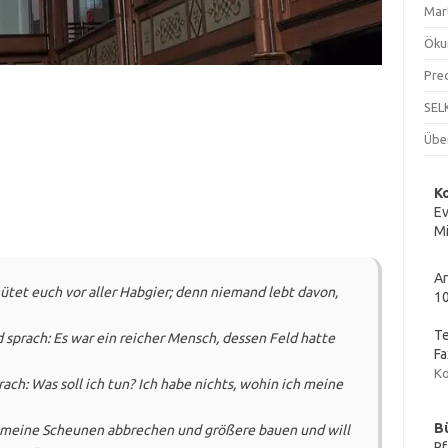
Mar
Öku
Pre
SEL
Übe
K
Ev
Mi
An
hütet euch vor aller Habgier; denn niemand lebt davon,
10
Te
d sprach: Es war ein reicher Mensch, dessen Feld hatte
Fa
Ko
rach: Was soll ich tun? Ich habe nichts, wohin ich meine
B
ill meine Scheunen abbrechen und größere bauen und will
Pf