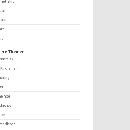
melfahrt
ate
tate
ern
are
sere Themen
enntniss
 Kirchenjahr
ladung
et
einde
chichte
ube
tesdienst