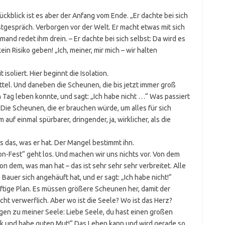
ckblick ist es aber der Anfang vom Ende. „Er dachte bei sich
bstgespräch. Verborgen vor der Welt. Er macht etwas mit sich
and redet ihm drein. – Er dachte bei sich selbst: Da wird es
n Risiko geben! „Ich, meiner, mir mich – wir halten
t isoliert. Hier beginnt die Isolation.
tel. Und daneben die Scheunen, die bis jetzt immer groß
 Tag leben konnte, und sagt: „Ich habe nicht …“ Was passiert
. Die Scheunen, die er brauchen würde, um alles für sich
uf einmal spürbarer, dringender, ja, wirklicher, als die
als das, was er hat. Der Mangel bestimmt ihn.
n-Fest“ geht los. Und machen wir uns nichts vor. Von dem
on dem, was man hat – das ist sehr sehr sehr verbreitet. Alle
auer sich angehäuft hat, und er sagt: „Ich habe nicht!“
tige Plan. Es müssen größere Scheunen her, damit der
icht verwerflich. Aber wo ist die Seele? Wo ist das Herz?
agen zu meiner Seele: Liebe Seele, du hast einen großen
trink und habe guten Mut!“ Das Leben kann und wird gerade so