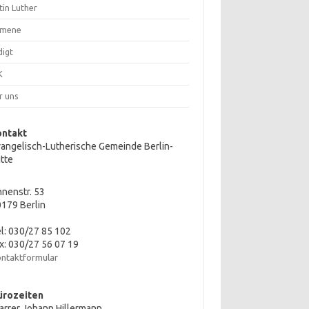
tin Luther
mene
digt
K
r uns
ontakt
angelisch-Lutherische Gemeinde Berlin-
tte
nenstr. 53
179 Berlin
l: 030/27 85 102
x: 030/27 56 07 19
ntaktformular
ürozeiten
arrer Johann Hillermann