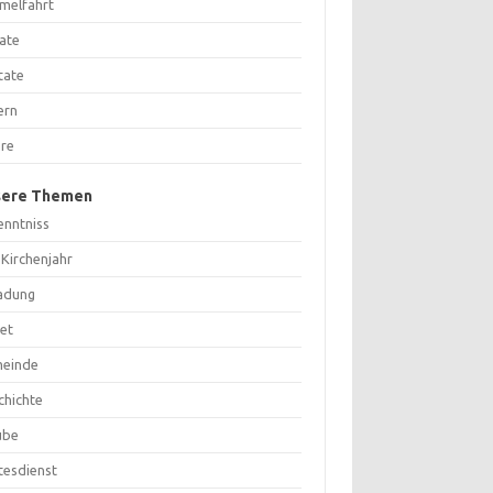
melfahrt
ate
tate
ern
are
sere Themen
enntniss
 Kirchenjahr
ladung
et
einde
chichte
ube
tesdienst