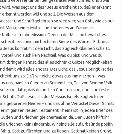
uskind Repräsentanten der gesamten Menschheit, und zwar
 wird. Was sagt uns das? Jesus erscheint so, daß er erkannt
 er erkannt werden will und soll. Die Weisen aus dem
iester und Schriftgelehrten so weit weg von Gott, wie es nur
it Maria, seiner Mutter, und beten es an. Darum ist
ie Kollekte für die Mission. Denn in der Mission bewährt es
scheint; erscheint im höchsten Sinne des Wortes. Er bringt
also Jesus kommt mit dem Licht, das zugleich Glauben schafft.
Vorteil und auch kein Nachteil. Was du bist, und was du
cht mitbringen kannst, das alles schränkt Gottes Möglichkeiten
nd damit wird alles anders. Das Licht, das Jesus bringt, ist das
rscheint uns so: Daß wir nicht etwas aus ihm machen – was
aus uns, nämlich Glieder an Seinem Leib, Teil von Seinem Volk
ussetzung dafür, daß du und ich Christen sind, und eine feste
Schritt: Daß Jesus als der Messias Israels zugleich der
r uns geborenen Heiden – und das ohne Verluste! Dieser Schritt
 er im ganzen Neuen Testament Thema ist. In jedem Brief des
r Juden und Griechen gleichermaßen da. Den Juden hilft ihr
die Griechen kein Hindernis. Wir sind alle auf Erbsünde positiv
 fähig, Gott zu fürchten und zu lieben. Gott hat keinen Grund,