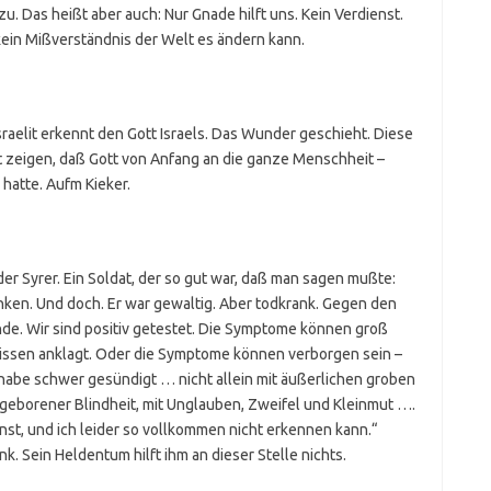
zu. Das heißt aber auch: Nur Gnade hilft uns. Kein Verdienst.
kein Mißverständnis der Welt es ändern kann.
Israelit erkennt den Gott Israels. Das Wunder geschieht. Diese
 zeigen, daß Gott von Anfang an die ganze Menschheit –
 hatte. Aufm Kieker.
d der Syrer. Ein Soldat, der so gut war, daß man sagen mußte:
denken. Und doch. Er war gewaltig. Aber todkrank. Gegen den
nde. Wir sind positiv getestet. Die Symptome können groß
wissen anklagt. Oder die Symptome können verborgen sein –
 habe schwer gesündigt … nicht allein mit äußerlichen groben
ngeborener Blindheit, mit Unglauben, Zweifel und Kleinmut ….
nnst, und ich leider so vollkommen nicht erkennen kann.“
nk. Sein Heldentum hilft ihm an dieser Stelle nichts.