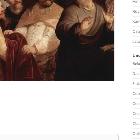
Him
Rog
Kan
Ost
Lät
Un
Bek
Das
Ein
Geb
Gem
Ges
Gla
Got