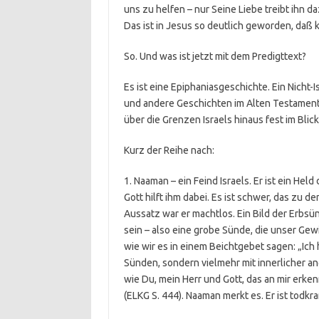
uns zu helfen – nur Seine Liebe treibt ihn da
Das ist in Jesus so deutlich geworden, daß 
So. Und was ist jetzt mit dem Predigttext?
Es ist eine Epiphaniasgeschichte. Ein Nicht-
und andere Geschichten im Alten Testament
über die Grenzen Israels hinaus fest im Blick
Kurz der Reihe nach:
1. Naaman – ein Feind Israels. Er ist ein Hel
Gott hilft ihm dabei. Es ist schwer, das zu 
Aussatz war er machtlos. Ein Bild der Erbsü
sein – also eine grobe Sünde, die unser Ge
wie wir es in einem Beichtgebet sagen: „Ich
Sünden, sondern vielmehr mit innerlicher a
wie Du, mein Herr und Gott, das an mir erke
(ELKG S. 444). Naaman merkt es. Er ist todkra