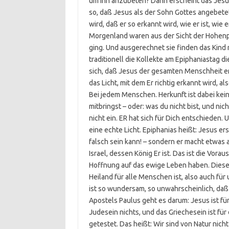
um ihn anzubeten? Dann erscheint das Jes
so, daß Jesus als der Sohn Gottes angebetet
wird, daß er so erkannt wird, wie er ist, wie
Morgenland waren aus der Sicht der Hohenpr
ging. Und ausgerechnet sie finden das Kind m
traditionell die Kollekte am Epiphaniastag d
sich, daß Jesus der gesamten Menschheit er
das Licht, mit dem Er richtig erkannt wird, 
Bei jedem Menschen. Herkunft ist dabei kein 
mitbringst – oder: was du nicht bist, und ni
nicht ein. ER hat sich für Dich entschieden. U
eine echte Licht. Epiphanias heißt: Jesus e
falsch sein kann! – sondern er macht etwas 
Israel, dessen König Er ist. Das ist die Vora
Hoffnung auf das ewige Leben haben. Dieser 
Heiland für alle Menschen ist, also auch fü
ist so wundersam, so unwahrscheinlich, daß
Apostels Paulus geht es darum: Jesus ist fü
Judesein nichts, und das Griechesein ist für 
getestet. Das heißt: Wir sind von Natur nicht