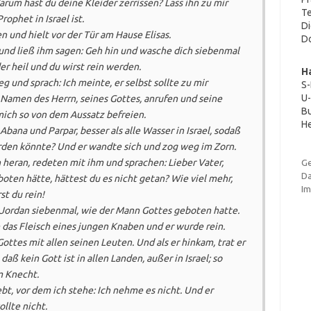
rum hast du deine Kleider zerrissen? Lass ihn zu mir
Te
ophet in Israel ist.
Di
und hielt vor der Tür am Hause Elisas.
Do
 und ließ ihm sagen: Geh hin und wasche dich siebenmal
er heil und du wirst rein werden.
H
und sprach: Ich meinte, er selbst sollte zu mir
S
U-
amen des Herrn, seines Gottes, anrufen und seine
Bu
ich so von dem Aussatz befreien.
He
Abana und Parpar, besser als alle Wasser in Israel, sodaß
rden könnte? Und er wandte sich und zog weg im Zorn.
 heran, redeten mit ihm und sprachen: Lieber Vater,
G
Da
ten hätte, hättest du es nicht getan? Wie viel mehr,
I
st du rein!
m Jordan siebenmal, wie der Mann Gottes geboten hatte.
 das Fleisch eines jungen Knaben und er wurde rein.
ttes mit allen seinen Leuten. Und als er hinkam, trat er
daß kein Gott ist in allen Landen, außer in Israel; so
 Knecht.
ebt, vor dem ich stehe: Ich nehme es nicht. Und er
ollte nicht.