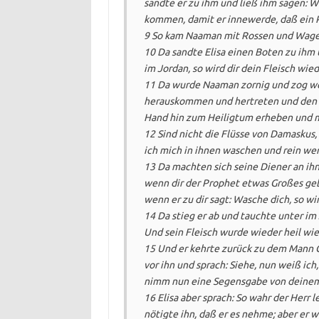
sandte er zu ihm und ließ ihm sagen: Wa
kommen, damit er innewerde, daß ein Pr
9 So kam Naaman mit Rossen und Wagen 
10 Da sandte Elisa einen Boten zu ihm
im Jordan, so wird dir dein Fleisch wied
11 Da wurde Naaman zornig und zog weg 
herauskommen und hertreten und den N
Hand hin zum Heiligtum erheben und m
12 Sind nicht die Flüsse von Damaskus, 
ich mich in ihnen waschen und rein we
13 Da machten sich seine Diener an ihn
wenn dir der Prophet etwas Großes gebo
wenn er zu dir sagt: Wasche dich, so wir
14 Da stieg er ab und tauchte unter i
Und sein Fleisch wurde wieder heil wie
15 Und er kehrte zurück zu dem Mann Go
vor ihn und sprach: Siehe, nun weiß ich, 
nimm nun eine Segensgabe von deinem
16 Elisa aber sprach: So wahr der Herr l
nötigte ihn, daß er es nehme; aber er w