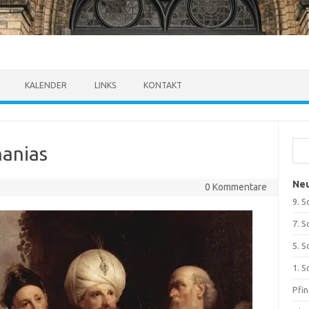
KALENDER
LINKS
KONTAKT
Suc
hanias
Neu
0 Kommentare
9. S
7. S
5. S
1. S
Pfi