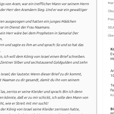
Mar
s von Aram, war ein trefflicher Mann vor seinem Herrn
der Herr den Aramäern Sieg. Und er war ein gewaltiger
Öku
Pre
aren ausgezogen und hatten ein junges Mädchen
war im Dienst der Frau Naamans.
SEL
 mein Herr wäre bei dem Propheten in Samaria! Der
Übe
n.
n und sagte es ihm an und sprach: So und so hat das
K
.
Ev
n, ich will dem König von Israel einen Brief schreiben.
Mi
 Zentner Silber und sechstausend Goldgulden und zehn
An
srael; der lautete: Wenn dieser Brief zu dir kommt,
10
t Naaman zu dir gesandt, damit du ihn von seinem
Te
Fa
las, zerriss er seine Kleider und sprach: Bin ich denn
Ko
n könnte, daß er zu mir schickt, ich solle den Mann von
, wie er Streit mit mir sucht!
B
 der König von Israel seine Kleider zerrissen hatte,
Pf