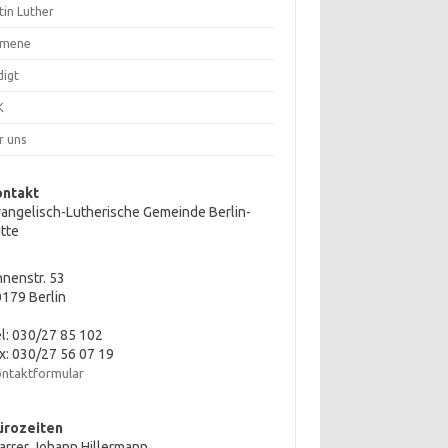
tin Luther
mene
digt
K
r uns
ontakt
angelisch-Lutherische Gemeinde Berlin-
tte
nenstr. 53
179 Berlin
l: 030/27 85 102
x: 030/27 56 07 19
ntaktformular
ürozeiten
arrer Johann Hillermann